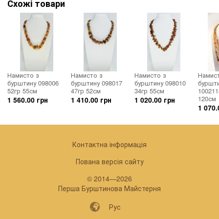
Схожі товари
Намисто з
Намисто з
Намисто з
Намис
бурштину 098006
бурштину 098017
бурштину 098010
буршт
52гр 55см
47гр 52см
34гр 55см
100211
120см
1 560.00 грн
1 410.00 грн
1 020.00 грн
1 070.
Контактна інформація
Пована версія сайту
© 2014—2026
Перша Бурштинова Майстерня
Рус