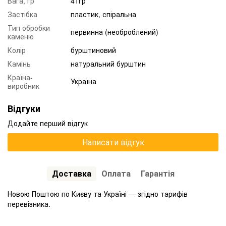
Вага, гр
41гр
Застібка
пластик, спіральна
Тип обробки
первинна (необроблений)
каменю
Колір
бурштиновий
Камінь
натуральний бурштин
Країна-
Україна
виробник
Відгуки
Додайте перший відгук
Написати відгук
Доставка
Оплата
Гарантія
Новою Поштою по Києву та Україні — згідно тарифів
перевізника.