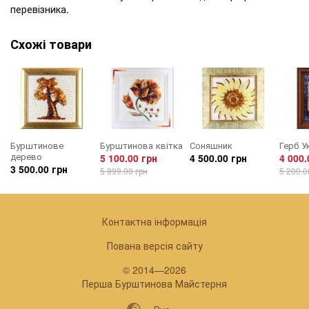
перевізника.
Схожі товари
Бурштинове
Бурштинова квітка
Соняшник
Герб У
дерево
5 100.00 грн
4 500.00 грн
4 000.
3 500.00 грн
5 999.00 грн
5 200.0
Контактна інформація
Пована версія сайту
© 2014—2026
Перша Бурштинова Майстерня