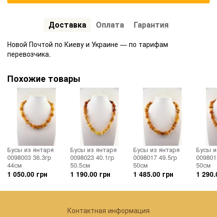
Доставка
Оплата
Гарантия
Новой Почтой по Киеву и Украине — по тарифам
перевозчика.
Похожие товары
Бусы из янтаря
Бусы из янтаря
Бусы из янтаря
Бусы и
0098003 36.3гр
0098023 40.1гр
0098017 49.5гр
009801
44см
50.5см
50см
50см
1 050.00 грн
1 190.00 грн
1 485.00 грн
1 290.
Контактная информация