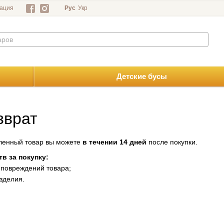
ация
Рус
Укр
Детские бусы
зврат
пленный товар вы можете
в течении 14 дней
после покупки.
в за покупку:
 повреждений товара;
зделия.