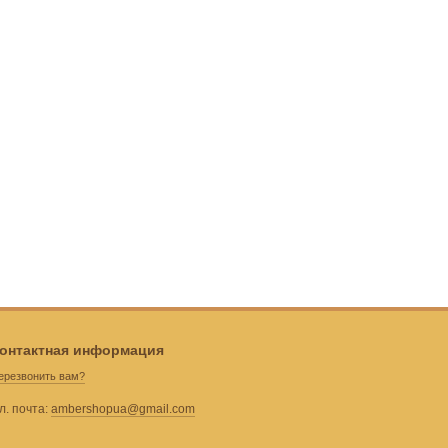
онтактная информация
ерезвонить вам?
л. почта:
ambershopua@gmail.com