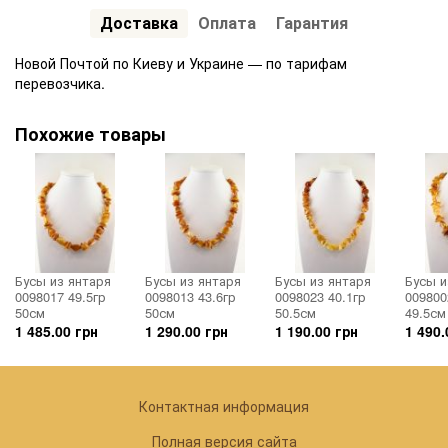
Доставка
Оплата
Гарантия
Новой Почтой по Киеву и Украине — по тарифам
перевозчика.
Похожие товары
Бусы из янтаря
Бусы из янтаря
Бусы из янтаря
Бусы и
0098017 49.5гр
0098013 43.6гр
0098023 40.1гр
009800
50см
50см
50.5см
49.5см
1 485.00 грн
1 290.00 грн
1 190.00 грн
1 490.
Контактная информация
Полная версия сайта