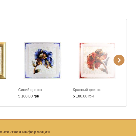
Синий цветок
Красный цветок
Янта
5 100.00 грн
5 100.00 грн
3 50
онтактная информация