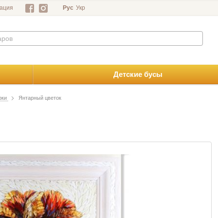
ация
Рус
Укр
Детские бусы
рки
Янтарный цветок